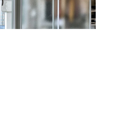
proyecto
REFORMA INT
EGRAL DE VIVIENDA CALLE MÉJICO
ubicación
15009
superficie
92 m2
año
202o
@ 2025 puntodefuga ESTUDIO