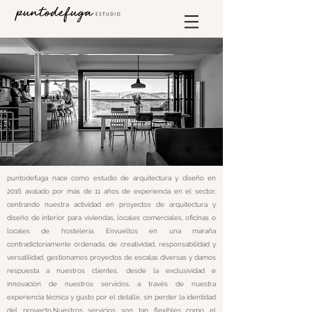
puntodefuga nace como estudio de arquitectura y diseño en
2016 avalado por más de 11 años de experiencia en el sector,
centrando nuestra actividad en proyectos de arquitectura y
diseño de interior para viviendas, locales comerciales, oficinas o
locales de hostelería. Envueltos en una maraña
contradictoriamente ordenada, de creatividad, responsabilidad y
versatilidad, gestionamos proyectos de escalas diversas y damos
respuesta a nuestros clientes, desde la exclusividad e
innovación de nuestros servicios, a través de nuestra
experiencia técnica y gusto por el detalle, sin perder la identidad
del proyecto.​Nuestros servicios son tan flexibles como el